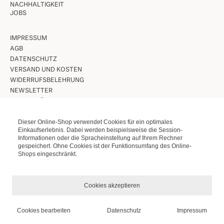
NACHHALTIGKEIT
JOBS
IMPRESSUM
AGB
DATENSCHUTZ
VERSAND UND KOSTEN
WIDERRUFSBELEHRUNG
NEWSLETTER
UNSERE LÄDEN IN BERLIN
Dieser Online-Shop verwendet Cookies für ein optimales
VINTAGE BRILLEN
Einkaufserlebnis. Dabei werden beispielsweise die Session-
Informationen oder die Spracheinstellung auf Ihrem Rechner
VINTAGE SONNENBRILLEN
gespeichert. Ohne Cookies ist der Funktionsumfang des Online-
LUNETTES KOLLEKTION
Shops eingeschränkt.
ETUIS ETC.
Cookies akzeptieren
Cookies bearbeiten
Datenschutz
Impressum
*
INKL. MWST., ZZGL.
VERSANDKOSTEN