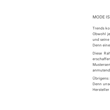
MODE IS
Trends ko
Obwohl je
und seine 
Denn eine
Diese Rah
erschaffen
Mustersen
anmutende
Übrigens:
Denn unse
Hersteller