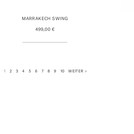
MARRAKECH SWING
499,00 €
K
1
2
3
4
5
6
7
8
9
10
WEITER