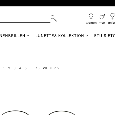
NNENBRILLEN
LUNETTES KOLLEKTION
ETUIS ET
K
1
2
3
4
5
...
10
WEITER