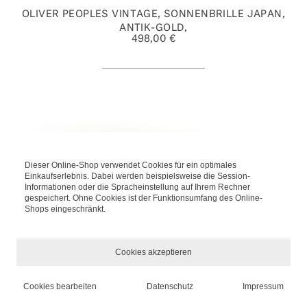
OLIVER PEOPLES VINTAGE, SONNENBRILLE JAPAN,
ANTIK-GOLD,
498,00 €
Dieser Online-Shop verwendet Cookies für ein optimales
Einkaufserlebnis. Dabei werden beispielsweise die Session-
Informationen oder die Spracheinstellung auf Ihrem Rechner
gespeichert. Ohne Cookies ist der Funktionsumfang des Online-
Shops eingeschränkt.
Cookies akzeptieren
THIERRY MUGLER, DIAMANT, SONNENBRILLE,
Cookies bearbeiten
Datenschutz
Impressum
TRANSPARENT,
*
INKL. MWST., ZZGL.
VERSANDKOSTEN
349,00 €