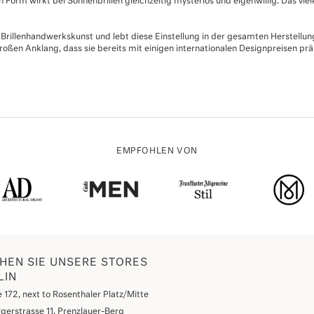
 Form wirkt bei Sonnenbrillen gleichzeitig mysteriös und eigenwillig. Das vi
e Brillenhandwerkskunst und lebt diese Einstellung in der gesamten Herstellung
roßen Anklang, dass sie bereits mit einigen internationalen Designpreisen pr
EMPFOHLEN VON
HEN SIE UNSERE STORES
LIN
 172, next to Rosenthaler Platz/Mitte
gerstrasse 11, Prenzlauer-Berg