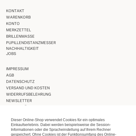
KONTAKT
WARENKORB
KONTO
MERKZETTEL
BRILLENMASSE
PUPILLENDISTANZMESSER
NACHHALTIGKEIT
JOBS
IMPRESSUM
AGB
DATENSCHUTZ
VERSAND UND KOSTEN
WIDERRUFSBELEHRUNG
NEWSLETTER
UNSERE LÄDEN IN BERLIN
Dieser Online-Shop verwendet Cookies für ein optimales
VINTAGE BRILLEN
Einkaufserlebnis. Dabei werden beispielsweise die Session-
Informationen oder die Spracheinstellung auf Ihrem Rechner
VINTAGE SONNENBRILLEN
gespeichert. Ohne Cookies ist der Funktionsumfang des Online-
LUNETTES KOLLEKTION