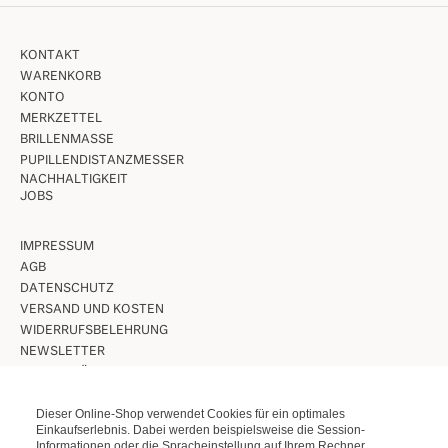
KONTAKT
WARENKORB
KONTO
MERKZETTEL
BRILLENMASSE
PUPILLENDISTANZMESSER
NACHHALTIGKEIT
JOBS
IMPRESSUM
AGB
DATENSCHUTZ
VERSAND UND KOSTEN
WIDERRUFSBELEHRUNG
NEWSLETTER
UNSERE LÄDEN IN BERLIN
Dieser Online-Shop verwendet Cookies für ein optimales
VINTAGE BRILLEN
Einkaufserlebnis. Dabei werden beispielsweise die Session-
Informationen oder die Spracheinstellung auf Ihrem Rechner
VINTAGE SONNENBRILLEN