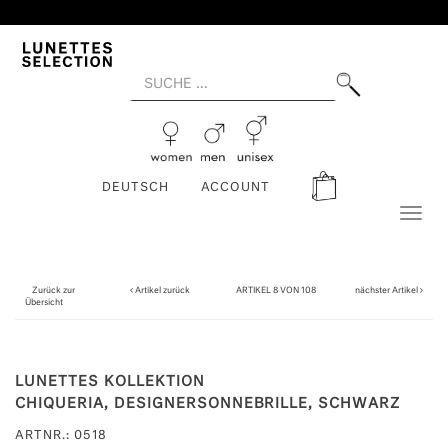
DEUTSCH
ACCOUNT
Toggl
naviga
Zurück zur
Artikel zurück
ARTIKEL 8 VON 108
nächster Artikel
Übersicht
LUNETTES KOLLEKTION
CHIQUERIA, DESIGNERSONNEBRILLE, SCHWARZ
ARTNR.: 0518