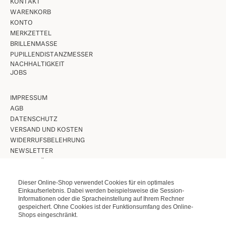
KONTAKT
WARENKORB
KONTO
MERKZETTEL
BRILLENMASSE
PUPILLENDISTANZMESSER
NACHHALTIGKEIT
JOBS
IMPRESSUM
AGB
DATENSCHUTZ
VERSAND UND KOSTEN
WIDERRUFSBELEHRUNG
NEWSLETTER
UNSERE LÄDEN IN BERLIN
Dieser Online-Shop verwendet Cookies für ein optimales
VINTAGE BRILLEN
Einkaufserlebnis. Dabei werden beispielsweise die Session-
Informationen oder die Spracheinstellung auf Ihrem Rechner
VINTAGE SONNENBRILLEN
gespeichert. Ohne Cookies ist der Funktionsumfang des Online-
LUNETTES KOLLEKTION
Shops eingeschränkt.
ETUIS ETC.