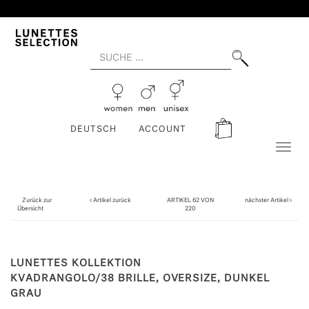
DEUTSCH
ACCOUNT
Toggl
naviga
Zurück zur
Artikel zurück
ARTIKEL 62 VON
nächster Artikel
Übersicht
220
LUNETTES KOLLEKTION
KVADRANGOLO/38 BRILLE, OVERSIZE, DUNKEL
GRAU