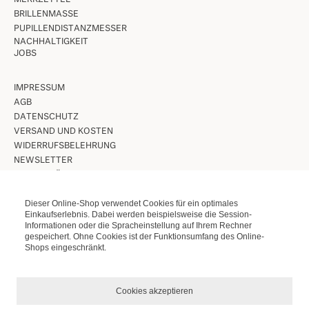
BRILLENMASSE
PUPILLENDISTANZMESSER
NACHHALTIGKEIT
JOBS
IMPRESSUM
AGB
DATENSCHUTZ
VERSAND UND KOSTEN
WIDERRUFSBELEHRUNG
NEWSLETTER
UNSERE LÄDEN IN BERLIN
Dieser Online-Shop verwendet Cookies für ein optimales
VINTAGE BRILLEN
Einkaufserlebnis. Dabei werden beispielsweise die Session-
Informationen oder die Spracheinstellung auf Ihrem Rechner
VINTAGE SONNENBRILLEN
gespeichert. Ohne Cookies ist der Funktionsumfang des Online-
LUNETTES KOLLEKTION
Shops eingeschränkt.
ETUIS ETC.
Cookies akzeptieren