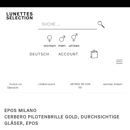
DEUTSCH
ACCOUNT
Toggl
naviga
Zurück zur
Artikel zurück
ARTIKEL 80 VON
nächster Artikel
Übersicht
147
EPOS MILANO
CERBERO PILOTENBRILLE GOLD, DURCHSICHTIGE
GLÄSER, EPOS