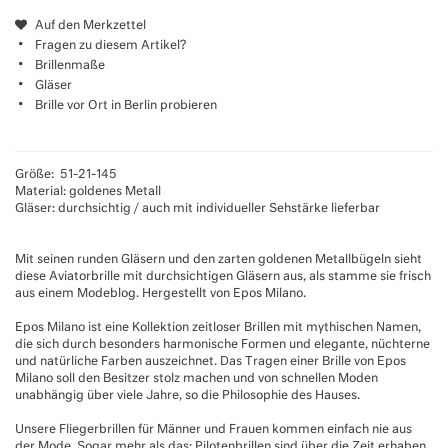
Auf den Merkzettel
Fragen zu diesem Artikel?
Brillenmaße
Gläser
Brille vor Ort in Berlin probieren
Größe: 51-21-145
Material: goldenes Metall
Gläser: durchsichtig / auch mit individueller Sehstärke lieferbar
Mit seinen runden Gläsern und den zarten goldenen Metallbügeln sieht
diese Aviatorbrille mit durchsichtigen Gläsern aus, als stamme sie frisch
aus einem Modeblog. Hergestellt von Epos Milano.
Epos Milano ist eine Kollektion zeitloser Brillen mit mythischen Namen,
die sich durch besonders harmonische Formen und elegante, nüchterne
und natürliche Farben auszeichnet. Das Tragen einer Brille von Epos
Milano soll den Besitzer stolz machen und von schnellen Moden
unabhängig über viele Jahre, so die Philosophie des Hauses.
Unsere Fliegerbrillen für Männer und Frauen kommen einfach nie aus
der Mode. Sogar mehr als das: Pilotenbrillen sind über die Zeit erhaben.