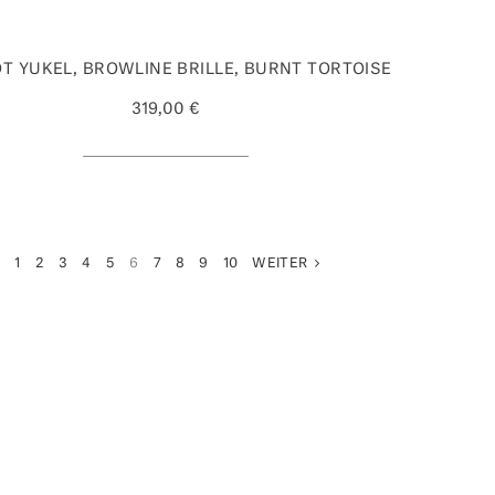
T YUKEL, BROWLINE BRILLE, BURNT TORTOISE
319,00 €
K
1
2
3
4
5
6
7
8
9
10
WEITER