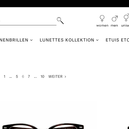
NNENBRILLEN
LUNETTES KOLLEKTION
ETUIS ET
K
1
...
5
6
7
...
10
WEITER