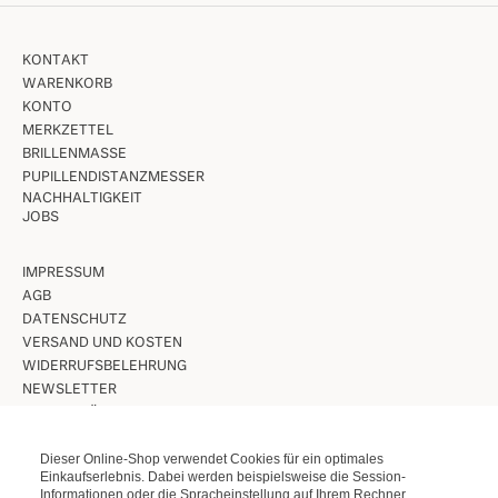
KONTAKT
WARENKORB
KONTO
MERKZETTEL
BRILLENMASSE
PUPILLENDISTANZMESSER
NACHHALTIGKEIT
JOBS
IMPRESSUM
AGB
DATENSCHUTZ
VERSAND UND KOSTEN
WIDERRUFSBELEHRUNG
NEWSLETTER
UNSERE LÄDEN IN BERLIN
Dieser Online-Shop verwendet Cookies für ein optimales
VINTAGE BRILLEN
Einkaufserlebnis. Dabei werden beispielsweise die Session-
Informationen oder die Spracheinstellung auf Ihrem Rechner
VINTAGE SONNENBRILLEN