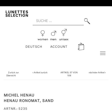
DEUTSCH
ACCOUNT
Toggl
naviga
Zurück zur
Artikel zurück
ARTIKEL 57 VON
nächster Artikel
Übersicht
108
MICHEL HENAU
HENAU RONOMAT, SAND
ARTNR.: 5235