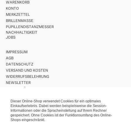
WARENKORB
KONTO
MERKZETTEL
BRILLENMASSE
PUPILLENDISTANZMESSER
NACHHALTIGKEIT
JOBS
IMPRESSUM
AGB
DATENSCHUTZ
VERSAND UND KOSTEN
WIDERRUFSBELEHRUNG
NEWSLETTER
UNSERE LÄDEN IN BERLIN
Dieser Online-Shop verwendet Cookies für ein optimales
VINTAGE BRILLEN
Einkaufserlebnis. Dabei werden beispielsweise die Session-
Informationen oder die Spracheinstellung auf Ihrem Rechner
VINTAGE SONNENBRILLEN
gespeichert. Ohne Cookies ist der Funktionsumfang des Online-
LUNETTES KOLLEKTION
Shops eingeschränkt.
ETUIS ETC.