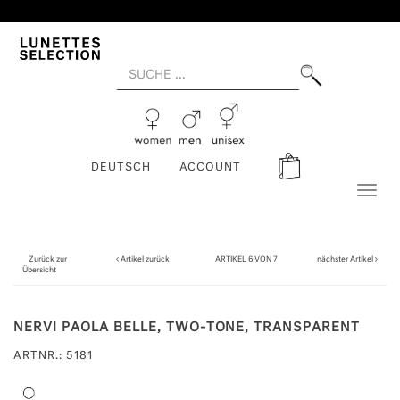
DEUTSCH
ACCOUNT
Toggl
naviga
Zurück zur
Artikel zurück
ARTIKEL 6 VON 7
nächster Artikel
Übersicht
NERVI PAOLA BELLE, TWO-TONE, TRANSPARENT
ARTNR.: 5181