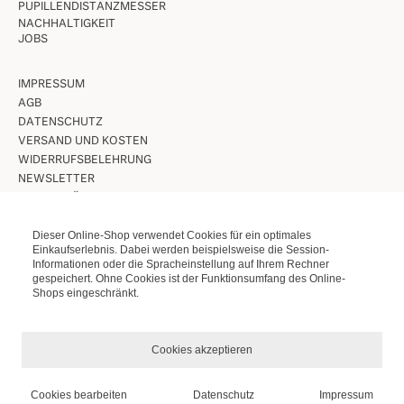
PUPILLENDISTANZMESSER
NACHHALTIGKEIT
JOBS
IMPRESSUM
AGB
DATENSCHUTZ
VERSAND UND KOSTEN
WIDERRUFSBELEHRUNG
NEWSLETTER
UNSERE LÄDEN IN BERLIN
Dieser Online-Shop verwendet Cookies für ein optimales
VINTAGE BRILLEN
Einkaufserlebnis. Dabei werden beispielsweise die Session-
Informationen oder die Spracheinstellung auf Ihrem Rechner
VINTAGE SONNENBRILLEN
gespeichert. Ohne Cookies ist der Funktionsumfang des Online-
LUNETTES KOLLEKTION
Shops eingeschränkt.
ETUIS ETC.
Cookies akzeptieren
Cookies bearbeiten
Datenschutz
Impressum