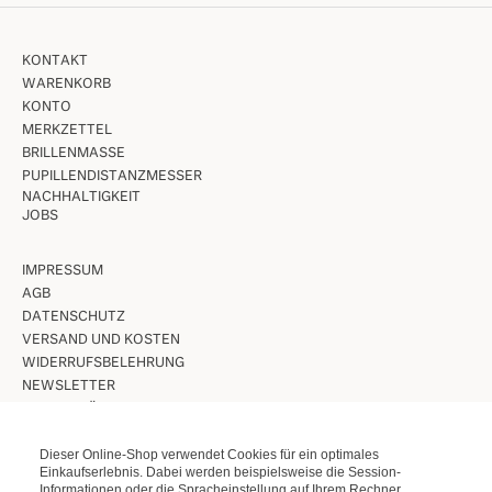
KONTAKT
WARENKORB
KONTO
MERKZETTEL
BRILLENMASSE
PUPILLENDISTANZMESSER
NACHHALTIGKEIT
JOBS
IMPRESSUM
AGB
DATENSCHUTZ
VERSAND UND KOSTEN
WIDERRUFSBELEHRUNG
NEWSLETTER
UNSERE LÄDEN IN BERLIN
Dieser Online-Shop verwendet Cookies für ein optimales
VINTAGE BRILLEN
Einkaufserlebnis. Dabei werden beispielsweise die Session-
Informationen oder die Spracheinstellung auf Ihrem Rechner
VINTAGE SONNENBRILLEN